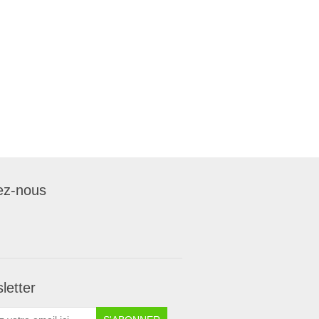
ez-nous
letter